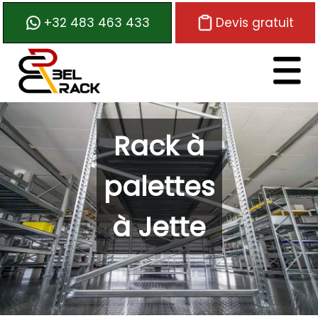
+32 483 463 433
Devis gratuit
Logo de Belrack
Rack à
palettes
à Jette