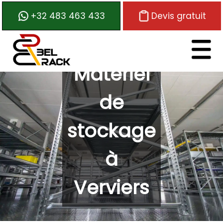
+32 483 463 433
Devis gratuit
Matériel
Logo de Belrack
de
stockage
à
Verviers