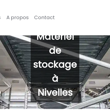
s
A propos
Contact
Matériel
de
stockage
à
Nivelles