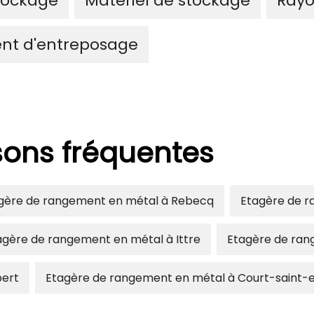
tockage
Materiel de stockage
Rayo
nt d'entreposage
isons fréquentes
gère de rangement en métal à Rebecq
Etagère de r
agère de rangement en métal à Ittre
Etagère de ran
bert
Etagère de rangement en métal à Court-saint-