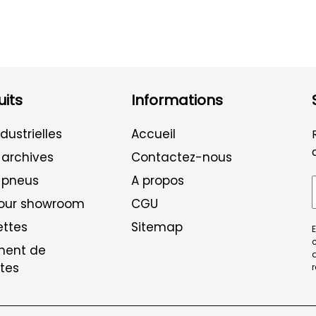
its
Informations
dustrielles
Accueil
 archives
Contactez-nous
 pneus
A propos
pour showroom
CGU
ettes
Sitemap
E
c
ent de
tes
r