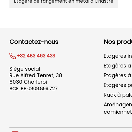
Etagère de rangement en métal à Chastre
Contactez-nous
Nos produ
+32 483 463 433
Etagères in
Etagères à
Siège social
Rue Alfred Tenret, 38
Etagères à
6030 Charleroi
Etagères 
BCE: BE 0808.899.727
Rack à pal
Aménagem
camionnet