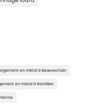
nnage lourd
angement en métal à Beauvechain
gement en métal à Ramillies
etienne