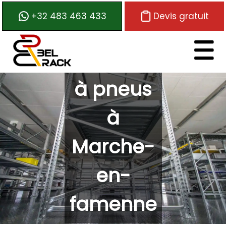
+32 483 463 433
Devis gratuit
Etagères
Logo de Belrack
à pneus
à
Marche-
en-
famenne