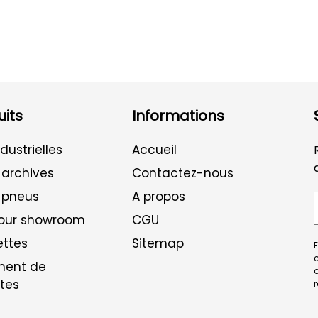
its
Informations
dustrielles
Accueil
 archives
Contactez-nous
 pneus
A propos
pour showroom
CGU
ettes
Sitemap
E
c
ent de
tes
r